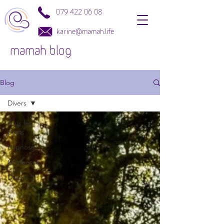
079 422 06 08
karine@mamah.life
mamah blog
Blog
Divers
Tous les
posts
Hypnose
Grossesse
Divers