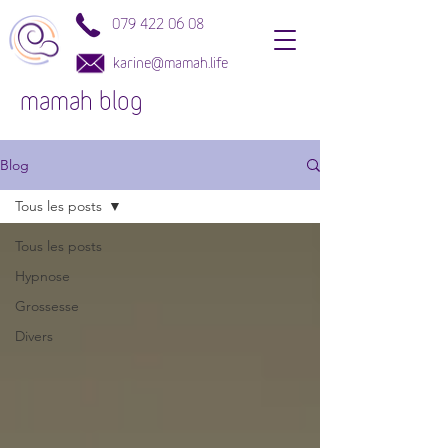
079 422 06 08
karine@mamah.life
mamah blog
Blog
Tous les posts
Tous les posts
Hypnose
Grossesse
Divers